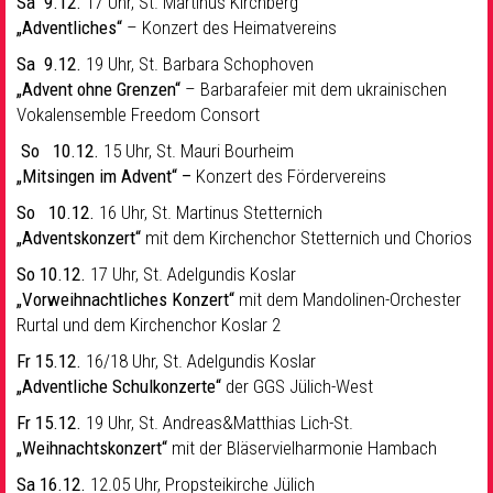
Sa 9.12.
17 Uhr, St. Martinus Kirchberg
„Adventliches“
– Konzert des Heimatvereins
Sa 9.12.
19 Uhr, St. Barbara Schophoven
„Advent ohne Grenzen“
– Barbarafeier mit dem ukrainischen
Vokalensemble Freedom Consort
So 10.12.
15 Uhr, St. Mauri Bourheim
„Mitsingen im Advent“ –
Konzert des Fördervereins
So 10.12.
16 Uhr, St. Martinus Stetternich
„Adventskonzert“
mit dem Kirchenchor Stetternich und Chorios
So 10.12.
17 Uhr, St. Adelgundis Koslar
„Vorweihnachtliches Konzert“
mit dem Mandolinen-Orchester
Rurtal und dem Kirchenchor Koslar 2
Fr
15.12.
16/18 Uhr, St. Adelgundis Koslar
„Adventliche Schulkonzerte“
der GGS Jülich-West
Fr
15.12.
19 Uhr, St. Andreas&Matthias Lich-St.
„Weihnachtskonzert“
mit der Bläservielharmonie Hambach
Sa 16.12.
12.05 Uhr, Propsteikirche Jülich