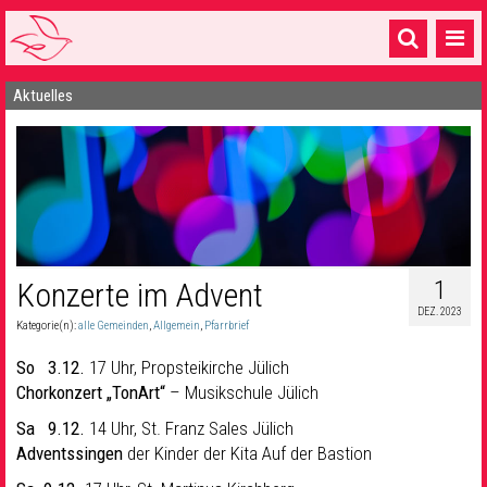
Aktuelles
Startseite
1 Pfarrei
16 Gemeinden & mehr
Gottesdienste & Sinnsuche
Sakramente & Feste
1
Konzerte im Advent
DEZ. 2023
Gemeinschaft & Soziales
Kategorie(n):
alle Gemeinden
,
Allgemein
,
Pfarrbrief
Musik
& Kultur
So
3.12.
17 Uhr, Propsteikirche Jülich
Chorkonzert „TonArt“
– Musikschule Jülich
Seelsorge & Kontakt
Sa 9.12.
14 Uhr, St. Franz Sales Jülich
Adventssingen
der Kinder der Kita Auf der Bastion