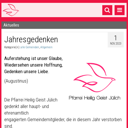
Aktuelles
Startseite
1
Jahresgedenken
1 Pfarrei
NOV. 2023
Kategorie(n):
alle Gemeinden
,
Allgemein
16 Gemeinden & mehr
Auferstehung ist unser Glaube,
Gottesdienste & Sinnsuche
Wiedersehen unsere Hoffnung,
Gedenken unsere Liebe.
Sakramente & Feste
(Augustinus)
Gemeinschaft & Soziales
Musik
& Kultur
Die Pfarrei Heilig Geist Jülich
gedenkt aller haupt- und
Seelsorge & Kontakt
ehrenamtlich
engagierten Gemeindemitglieder, die in diesem Jahr verstorben
sind.