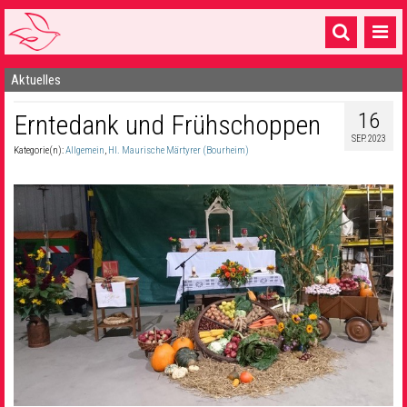
Aktuelles
Startseite
16
Erntedank und Frühschoppen
1 Pfarrei
SEP. 2023
Kategorie(n):
Allgemein
,
Hl. Maurische Märtyrer (Bourheim)
16 Gemeinden & mehr
Gottesdienste & Sinnsuche
Sakramente & Feste
Gemeinschaft & Soziales
Musik
& Kultur
Seelsorge & Kontakt