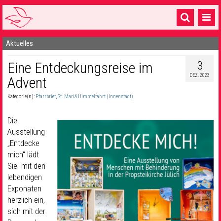
Aktuelles
Startseite
3
Eine Entdeckungsreise im
1 Pfarrei
DEZ. 2023
Advent
16 Gemeinden & mehr
Kategorie(n):
Pfarrbrief
,
St. Mariä Himmelfahrt (Innenstadt)
Gottesdienste & Sinnsuche
Die
Sakramente & Feste
Ausstellung
„Entdecke
Gemeinschaft & Soziales
mich“ lädt
Sie mit den
Musik
& Kultur
lebendigen
Seelsorge & Kontakt
Exponaten
herzlich ein,
sich mit der