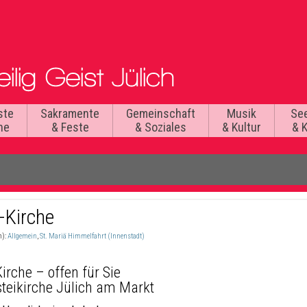
ste
Sakramente
Gemeinschaft
Musik
Se
he
& Feste
& Soziales
& Kultur
& 
-Kirche
n):
Allgemein
,
St. Mariä Himmelfahrt (Innenstadt)
Kirche – offen für Sie
teikirche Jülich am Markt