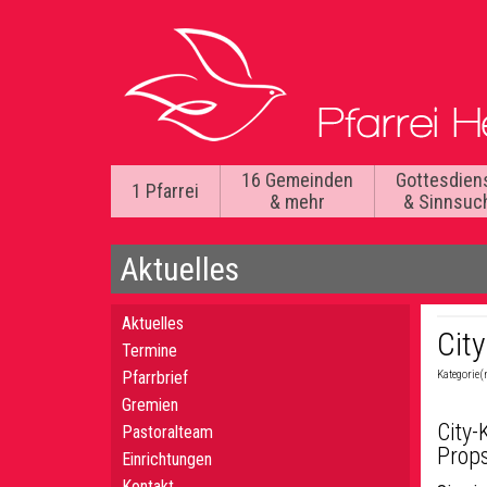
16 Gemeinden
Gottesdien
1 Pfarrei
& mehr
& Sinnsuc
Aktuelles
Aktuelles
City
Termine
Pfarrbrief
Kategorie(
Gremien
City-
Pastoralteam
Props
Einrichtungen
Kontakt