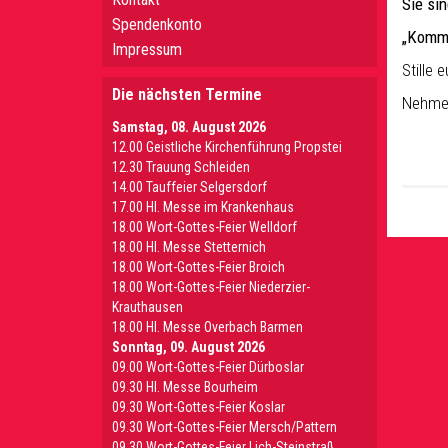
Sie si
Spendenkonto
„Kommt
Impressum
Stille
Die nächsten Termine
Nehmen
Samstag, 08. August 2026
12.00 Geistliche Kirchenführung Propstei
12.30 Trauung Schleiden
14.00 Tauffeier Selgersdorf
17.00 Hl. Messe im Krankenhaus
18.00 Wort-Gottes-Feier Welldorf
18.00 Hl. Messe Stetternich
18.00 Wort-Gottes-Feier Broich
18.00 Wort-Gottes-Feier Niederzier-
Krauthausen
18.00 Hl. Messe Overbach Barmen
Sonntag, 09. August 2026
09.00 Wort-Gottes-Feier Dürboslar
09.30 HI. Messe Bourheim
09.30 Wort-Gottes-Feier Koslar
09.30 Wort-Gottes-Feier Mersch/Pattern
09.30 Wort-Gottes-Feier Lich-Steinstraß