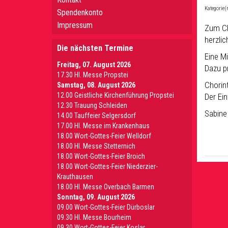
Kategorie(
Spendenkonto
Impressum
Zum Ch
herzlic
Die nächsten Termine
Eine M
Freitag, 07. August 2026
Dazu pr
17.30 Hl. Messe Propstei
Chorin
Samstag, 08. August 2026
12.00 Geistliche Kirchenführung Propstei
Der Ein
12.30 Trauung Schleiden
Sabine
14.00 Tauffeier Selgersdorf
17.00 Hl. Messe im Krankenhaus
18.00 Wort-Gottes-Feier Welldorf
18.00 Hl. Messe Stetternich
18.00 Wort-Gottes-Feier Broich
18.00 Wort-Gottes-Feier Niederzier-
Krauthausen
18.00 Hl. Messe Overbach Barmen
Sonntag, 09. August 2026
09.00 Wort-Gottes-Feier Dürboslar
09.30 HI. Messe Bourheim
09.30 Wort-Gottes-Feier Koslar