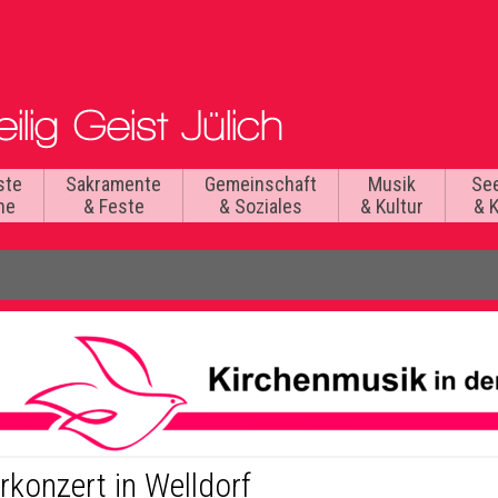
ste
Sakramente
Gemeinschaft
Musik
Se
he
& Feste
& Soziales
& Kultur
& 
rkonzert in Welldorf