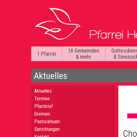
16 Gemeinden
Gottesdien
1 Pfarrei
& mehr
& Sinnsuc
Aktuelles
Aktuelles
Termine
Pfarrbrief
Gremien
Pastoralteam
Einrichtungen
Cho
Kontakt