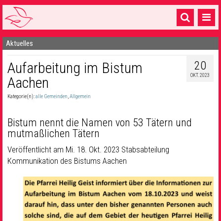
Aktuelles
Startseite
20
Aufarbeitung im Bistum
1 Pfarrei
OKT. 2023
Aachen
16 Gemeinden & mehr
Kategorie(n):
alle Gemeinden
,
Allgemein
Gottesdienste & Sinnsuche
Bistum nennt die Namen von 53 Tätern und
Sakramente & Feste
mutmaßlichen Tätern
Gemeinschaft & Soziales
Von:
Veröffentlicht am Mi. 18. Okt. 2023
Stabsabteilung
Kommunikation des Bistums Aachen
Musik
& Kultur
Seelsorge & Kontakt