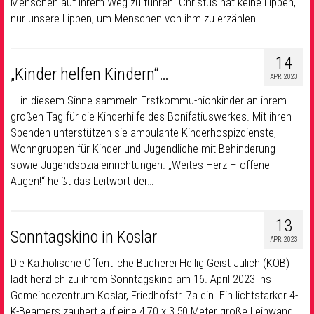
Menschen auf ihrem Weg zu führen. Christus hat keine Lippen,
nur unsere Lippen, um Menschen von ihm zu erzählen.…
14
„Kinder helfen Kindern“…
APR. 2023
… in diesem Sinne sammeln Erstkommu-nionkinder an ihrem
großen Tag für die Kinderhilfe des Bonifatiuswerkes. Mit ihren
Spenden unterstützen sie ambulante Kinderhospizdienste,
Wohngruppen für Kinder und Jugendliche mit Behinderung
sowie Jugendsozialeinrichtungen. „Weites Herz – offene
Augen!“ heißt das Leitwort der…
13
Sonntagskino in Koslar
APR. 2023
Die Katholische Öffentliche Bücherei Heilig Geist Jülich (KÖB)
lädt herzlich zu ihrem Sonntagskino am 16. April 2023 ins
Gemeindezentrum Koslar, Friedhofstr. 7a ein. Ein lichtstarker 4-
K-Beamers zaubert auf eine 4,70 x 3,50 Meter große Leinwand