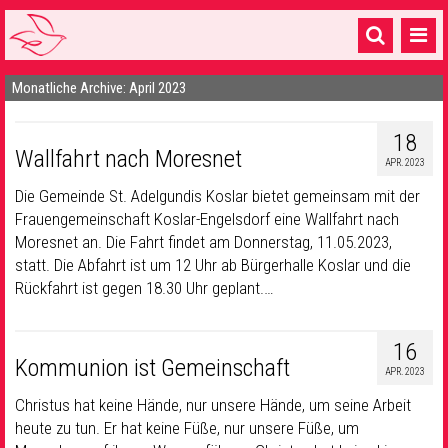
Monatliche Archive: April 2023
Startseite
1 Pfarrei
18
Wallfahrt nach Moresnet
APR. 2023
16 Gemeinden & mehr
Die Gemeinde St. Adelgundis Koslar bietet gemeinsam mit der
Gottesdienste & Sinnsuche
Frauengemeinschaft Koslar-Engelsdorf eine Wallfahrt nach
Moresnet an. Die Fahrt findet am Donnerstag, 11.05.2023,
Sakramente & Feste
statt. Die Abfahrt ist um 12 Uhr ab Bürgerhalle Koslar und die
Rückfahrt ist gegen 18.30 Uhr geplant.…
Gemeinschaft & Soziales
Musik
& Kultur
16
Kommunion ist Gemeinschaft
APR. 2023
Seelsorge & Kontakt
Christus hat keine Hände, nur unsere Hände, um seine Arbeit
heute zu tun. Er hat keine Füße, nur unsere Füße, um