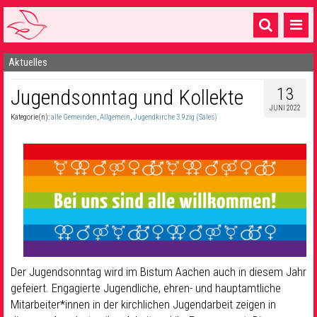
Aktuelles
Startseite
13
Jugendsonntag und Kollekte
1 Pfarrei
JUNI 2022
Kategorie(n):
alle Gemeinden
,
Allgemein
,
Jugendkirche 3.9zig (Sales)
16 Gemeinden & mehr
Gottesdienste & Sinnsuche
Sakramente & Feste
Gemeinschaft & Soziales
Musik
& Kultur
Seelsorge & Kontakt
Der Jugendsonntag wird im Bistum Aachen auch in diesem Jahr
gefeiert. Engagierte Jugendliche, ehren- und hauptamtliche
Mitarbeiter*innen in der kirchlichen Jugendarbeit zeigen in