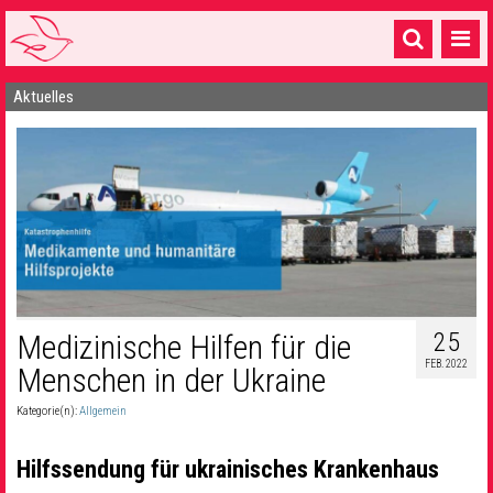
Aktuelles
Startseite
1 Pfarrei
16 Gemeinden & mehr
Gottesdienste & Sinnsuche
Sakramente & Feste
Gemeinschaft & Soziales
25
Medizinische Hilfen für die
FEB. 2022
Musik
& Kultur
Menschen in der Ukraine
Kategorie(n):
Allgemein
Seelsorge & Kontakt
Hilfssendung für ukrainisches Krankenhaus