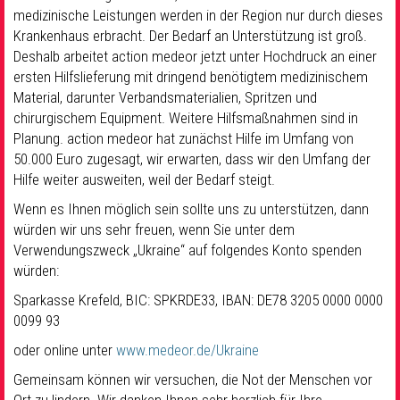
medizinische Leistungen werden in der Region nur durch dieses
Krankenhaus erbracht. Der Bedarf an Unterstützung ist groß.
Deshalb arbeitet action medeor jetzt unter Hochdruck an einer
ersten Hilfslieferung mit dringend benötigtem medizinischem
Material, darunter Verbandsmaterialien, Spritzen und
chirurgischem Equipment. Weitere Hilfsmaßnahmen sind in
Planung. action medeor hat zunächst Hilfe im Umfang von
50.000 Euro zugesagt, wir erwarten, dass wir den Umfang der
Hilfe weiter ausweiten, weil der Bedarf steigt.
Wenn es Ihnen möglich sein sollte uns zu unterstützen, dann
würden wir uns sehr freuen, wenn Sie unter dem
Verwendungszweck „Ukraine“ auf folgendes Konto spenden
würden:
Sparkasse Krefeld, BIC: SPKRDE33, IBAN: DE78 3205 0000 0000
0099 93
oder online unter
www.medeor.de/Ukraine
Gemeinsam können wir versuchen, die Not der Menschen vor
Ort zu lindern. Wir danken Ihnen sehr herzlich für Ihre