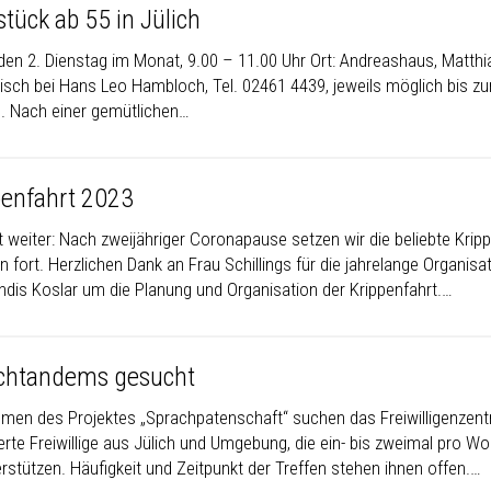
tück ab 55 in Jülich
jeden 2. Dienstag im Monat, 9.00 – 11.00 Uhr Ort: Andreashaus, Matth
nisch bei Hans Leo Hambloch, Tel. 02461 4439, jeweils möglich bis 
. Nach einer gemütlichen…
penfahrt 2023
t weiter: Nach zweijähriger Coronapause setzen wir die beliebte Kri
 fort. Herzlichen Dank an Frau Schillings für die jahrelange Organis
ndis Koslar um die Planung und Organisation der Krippenfahrt.…
chtandems gesucht
men des Projektes „Sprachpatenschaft“ suchen das Freiwilligenzent
erte Freiwillige aus Jülich und Umgebung, die ein- bis zweimal pro W
rstützen. Häufigkeit und Zeitpunkt der Treffen stehen ihnen offen.…