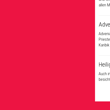
allen M
Adve
Advenia
Priest
Karibik
Heili
Auch in
besicht