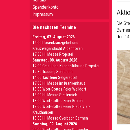
Spendenkonto
Aktio
Impressum
Die St
Die nächsten Termine
Barmen
den 14
Freitag, 07. August 2026
14.00 Rosenkranzgebet und
Kreuzwegandacht Aldenhoven
17.30 Hl. Messe Propstei
Samstag, 08. August 2026
12.00 Geistliche Kirchenführung Propstei
12.30 Trauung Schleiden
14.00 Tauffeier Selgersdorf
17.00 Hl. Messe im Krankenhaus
18.00 Wort-Gottes-Feier Welldorf
18.00 Hl. Messe Stetternich
18.00 Wort-Gottes-Feier Broich
18.00 Wort-Gottes-Feier Niederzier-
Krauthausen
18.00 Hl. Messe Overbach Barmen
Sonntag, 09. August 2026
09.00 Wort-Gottes-Feier Dürboslar