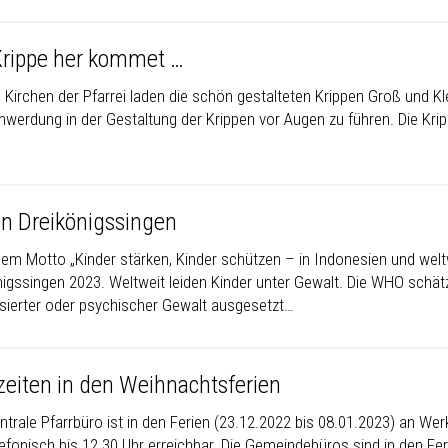
Krippe her kommet …
n Kirchen der Pfarrei laden die schön gestalteten Krippen Groß und Kl
werdung in der Gestaltung der Krippen vor Augen zu führen. Die Kri
on Dreikönigssingen
dem Motto „Kinder stärken, Kinder schützen – in Indonesien und welt
igssingen 2023. Weltweit leiden Kinder unter Gewalt. Die WHO schätzt,
isierter oder psychischer Gewalt ausgesetzt…
zeiten in den Weihnachtsferien
ntrale Pfarrbüro ist in den Ferien (23.12.2022 bis 08.01.2023) an W
lefonisch bis 12.30 Uhr erreichbar. Die Gemeindebüros sind in den Fe