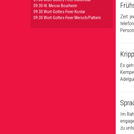
Frühs
09.30 HI. Messe Bourheim
09.30 Wort-Gottes-Feier Koslar
Zeit: 
09.30 Wort-Gottes-Feier Mersch/Pattern
telefo
Person
Krip
Es geh
Kempen
Adelgu
Spra
Im Rah
engagi
zu unte