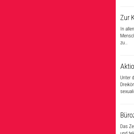
Zur 
In alle
Mensch
zu…
Akti
Unter 
Dreikön
sexual
Büro
Das Ze
und te