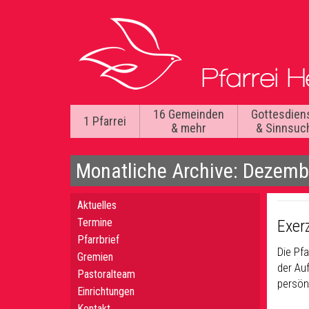
16 Gemeinden
Gottesdien
1 Pfarrei
& mehr
& Sinnsuc
Monatliche Archive: Dezemb
Aktuelles
Termine
Exerz
Pfarrbrief
Die Pfa
Gremien
der Au
Pastoralteam
persön
Einrichtungen
Kontakt