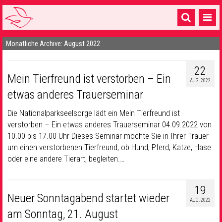
Monatliche Archive: August 2022
Startseite
1 Pfarrei
22
Mein Tierfreund ist verstorben – Ein
AUG. 2022
16 Gemeinden & mehr
etwas anderes Trauerseminar
Gottesdienste & Sinnsuche
Die Nationalparkseelsorge lädt ein Mein Tierfreund ist
verstorben – Ein etwas anderes Trauerseminar 04.09.2022 von
Sakramente & Feste
10.00 bis 17.00 Uhr Dieses Seminar möchte Sie in Ihrer Trauer
Gemeinschaft & Soziales
um einen verstorbenen Tierfreund, ob Hund, Pferd, Katze, Hase
oder eine andere Tierart, begleiten.…
Musik
& Kultur
Seelsorge & Kontakt
19
Neuer Sonntagabend startet wieder
AUG. 2022
am Sonntag, 21. August