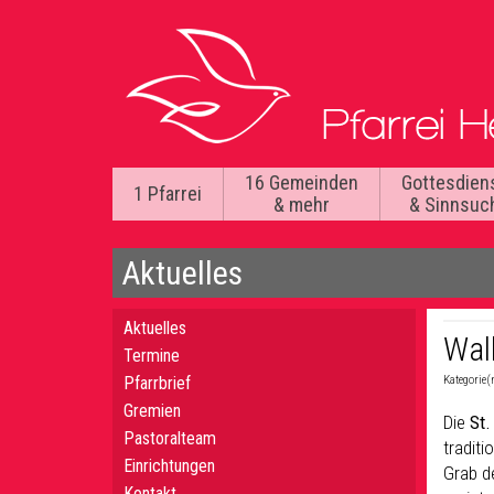
16 Gemeinden
Gottesdien
1 Pfarrei
& mehr
& Sinnsuc
Aktuelles
Aktuelles
Wal
Termine
Pfarrbrief
Kategorie(
Gremien
Die
St.
Pastoralteam
traditi
Einrichtungen
Grab d
Kontakt