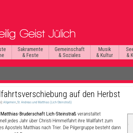
ste
Sakramente
Gemeinschaft
Musik
Se
he
& Feste
& Soziales
& Kultur
& 
lfahrtsverschiebung auf den Herbst
n):
Allgemein
,
St. Andreas und Matthias (Lich-Steinstraß)
 Matthias-Bruderschaft Lich-Steinstraß
veranstaltet
onell jedes Jahr über Christi Himmelfahrt ihre Wallfahrt zum
es Apostels Matthias nach Trier. Die Pilgergruppe besteht dann