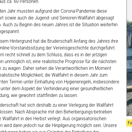
aus ca. 60 Personen.
zten Jahr mussten aufgrund der Corona-Pandemie diese
hrt sowie auch die Jugend- und Senioren-Wallfahrt abgesagt
. Auch zu Beginn des neuen Jahres ist die Situation weiterhin
ngespannt.
esem Hintergrund hat die Bruderschaft Anfang des Jahres ihre
Online-Vorstandssitzung der Vereinsgeschichte durchgeführt.
m recht schnell zu dem Schluss, dass es in der jetzigen
on unmöglich ist, eine realistische Prognose für die nächsten
 zu wagen. Daher sehen die Verantwortlichen im Moment
ealistische Möglichkeit, die Wallfahrt in diesem Jahr zum
ten Termin unter Einhaltung von Hygieneregeln, insbesondere
 unter dem Aspekt der Verhinderung einer gesundheitlichen
dung, wie gewohnt stattfinden zu lassen.
derschaft hat sich deshalb zu einer Verlegung der Wallfahrt
lossen. Nach Absprache mit den Beherbergungs-betrieben
e Wallfahrt in den Herbst verlegt. Aus organisatorischen
Fo
n wird dann jedoch nur die Hinpilgerung möglich sein. Unsere