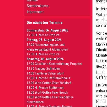
meist 
Spendenkonto
Im let
Impressum
Wallfa
werden
Die nächsten Termine
sehr a
Donnerstag, 06. August 2026
Vor di
17.30 Hl. Messe Propstei
erste 
Freitag, 07. August 2026
Man ka
14.00 Rosenkranzgebet und
Situati
Kreuzwegandacht Aldenhoven
17.30 Hl. Messe Propstei
Monate
Samstag, 08. August 2026
keine r
12.00 Geistliche Kirchenführung Propstei
gewohn
12.30 Trauung Schleiden
jedoch
14.00 Tauffeier Selgersdorf
Gefähr
17.00 Hl. Messe im Krankenhaus
18.00 Wort-Gottes-Feier Welldorf
Die Bru
18.00 Hl. Messe Stetternich
entsch
18.00 Wort-Gottes-Feier Broich
wird di
18.00 Wort-Gottes-Feier Niederzier-
Gründe
Krauthausen
18.00 Hl. Messe Overbach Barmen