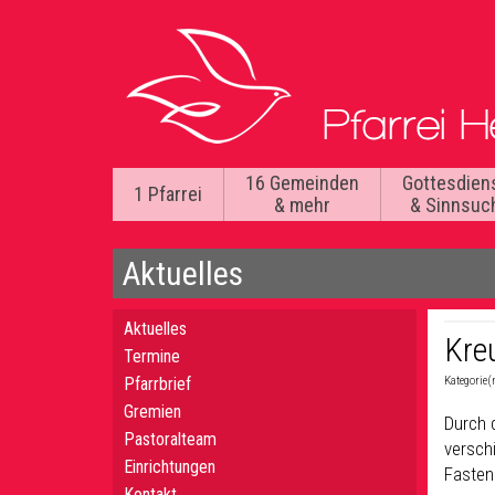
16 Gemeinden
Gottesdien
1 Pfarrei
& mehr
& Sinnsuc
Aktuelles
Aktuelles
Kre
Termine
Pfarrbrief
Kategorie(
Gremien
Durch 
Pastoralteam
versch
Einrichtungen
Fasten
Kontakt