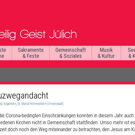
ste
Sakramente
Gemeinschaft
Musik
Se
he
& Feste
& Soziales
& Kultur
& 
uzwegandacht
n):
Allgemein
,
St. Mariä Himmelfahrt (Innenstadt)
die Corona-bedingten Einschränkungen konnten in diesem Jahr auch
iedenen Kirchen nicht in Gemeinschaft stattfinden. Umso mehr ist es
zeit doch noch den Weg miteinander zu betrachten, den Jesus am Kar