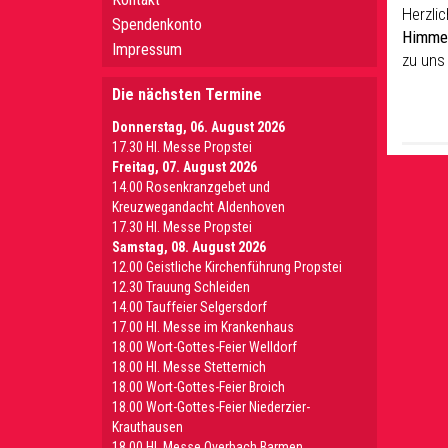
Herzli
Spendenkonto
Himmel
Impressum
zu uns
Die nächsten Termine
Donnerstag, 06. August 2026
17.30 Hl. Messe Propstei
Freitag, 07. August 2026
14.00 Rosenkranzgebet und
Kreuzwegandacht Aldenhoven
17.30 Hl. Messe Propstei
Samstag, 08. August 2026
12.00 Geistliche Kirchenführung Propstei
12.30 Trauung Schleiden
14.00 Tauffeier Selgersdorf
17.00 Hl. Messe im Krankenhaus
18.00 Wort-Gottes-Feier Welldorf
18.00 Hl. Messe Stetternich
18.00 Wort-Gottes-Feier Broich
18.00 Wort-Gottes-Feier Niederzier-
Krauthausen
18.00 Hl. Messe Overbach Barmen