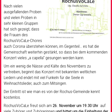
Nach vielen
ausgefallenden Proben
und vielen Proben in
sehr kleinen Gruppen
hat sich gezeigt, dass
die Frauen des
RochusVoCaLe-Chores
auch Corona überstehen können, im Gegenteil… es hat die
Gemeinschaft weiterhin gestärkt, so dass bei dem kommenden
Konzert vieles „a capella“ gesungen werden kann.
Um ein wenig die Nässe und Kälte des Novembers zu
vertreiben, beginnt das Konzert mit bekannten weltlichen
Liedern und endet mit viel Funkeln für die Seele in
Weihnachtslieder, auch zum Mitsingen.
Der Eintritt ist wie man es von der Rochus-Gemeinde kennt
kostenlos.
RochusVoCaLe freut sich am
26. November um 19.30 Uhr
auf
viele Zuhörer und Zuhörerinnen
und bittet um die Einhaltung der