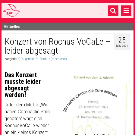
Aktuelles
Startseite
25
Konzert von Rochus VoCaLe –
1 Pfarrei
NOV. 2021
leider abgesagt!
16 Gemeinden & mehr
Kategorie(n):
Allgemein
,
St. Rochus (Innenstadt)
Gottesdienste & Sinnsuche
Das Konzert
Sakramente & Feste
musste leider
abgesagt
Gemeinschaft & Soziales
werden!
Musik
& Kultur
Unter dem Motto „Wir
haben Corona die Stirn
Seelsorge & Kontakt
geboten“ wagt sich
RochusVoCaLe wieder
an ein kleines Konzert.