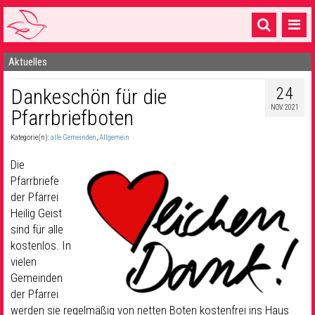
Aktuelles
Startseite
24
Dankeschön für die
1 Pfarrei
NOV. 2021
Pfarrbriefboten
16 Gemeinden & mehr
Kategorie(n):
alle Gemeinden
,
Allgemein
Gottesdienste & Sinnsuche
Die
Sakramente & Feste
Pfarrbriefe
der Pfarrei
Gemeinschaft & Soziales
Heilig Geist
sind für alle
Musik
& Kultur
kostenlos. In
vielen
Seelsorge & Kontakt
Gemeinden
der Pfarrei
werden sie regelmäßig von netten Boten kostenfrei ins Haus