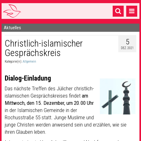
Aktuelles
Startseite
5
Christlich-islamischer
1 Pfarrei
DEZ. 2021
Gesprächskreis
16 Gemeinden & mehr
Kategorie(n):
Allgemein
Gottesdienste & Sinnsuche
Dialog-Einladung
Sakramente & Feste
Das nächste Treffen des Jülicher christlich-
Gemeinschaft & Soziales
islamischen Gesprächskreises findet
am
Mittwoch, den 15. Dezember, um 20.00 Uhr
Musik
& Kultur
in der Islamischen Gemeinde in der
Rochusstraße 55 statt. Junge Muslime und
Seelsorge & Kontakt
junge Christen werden anwesend sein und erzählen, wie sie
ihren Glauben leben.