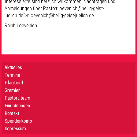
Interessierte sind herzlich willkommen! Nachfragen und
Anmeldungen über Pasto:r.loevenich@heilig-geist-
juelich.de“>r.loevenich@heilig-geist-juelich.de
Ralph Loevenich
Aktuelles
Termine
Pfarrbrief
Gremien
Pastoralteam
Einrichtungen
Kontakt
Spendenkonto
Impressum