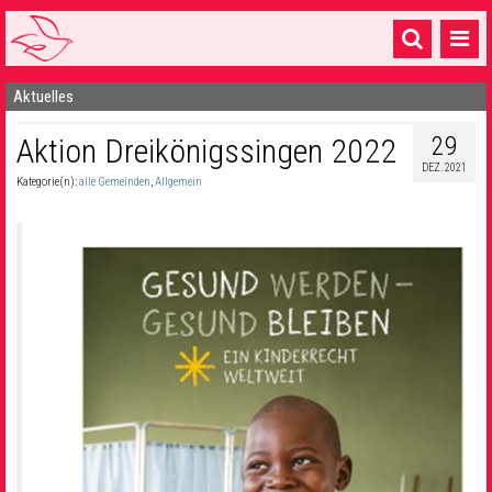
Aktuelles
Startseite
29
Aktion Dreikönigssingen 2022
1 Pfarrei
DEZ. 2021
Kategorie(n):
alle Gemeinden
,
Allgemein
16 Gemeinden & mehr
Gottesdienste & Sinnsuche
Sakramente & Feste
Gemeinschaft & Soziales
Musik
& Kultur
Seelsorge & Kontakt