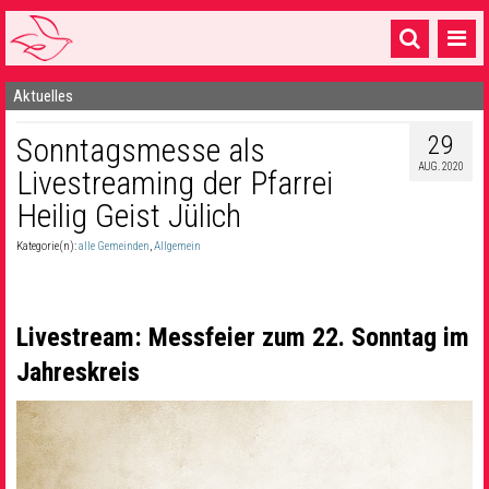
Aktuelles
Startseite
29
Sonntagsmesse als
1 Pfarrei
AUG. 2020
Livestreaming der Pfarrei
16 Gemeinden & mehr
Heilig Geist Jülich
Gottesdienste & Sinnsuche
Kategorie(n):
alle Gemeinden
,
Allgemein
Sakramente & Feste
Gemeinschaft & Soziales
Livestream: Messfeier zum 22. Sonntag im
Musik
& Kultur
Jahreskreis
Seelsorge & Kontakt