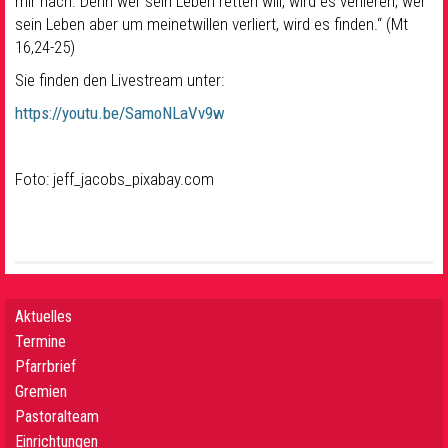
mir nach. Denn wer sein Leben retten will, wird es verlieren; wer
sein Leben aber um meinetwillen verliert, wird es finden.“ (Mt
16,24-25)
Sie finden den Livestream unter:
https://youtu.be/SamoNLaVv9w
Foto:
jeff_jacobs
_pixabay.com
Aktuelles
Termine
Pfarrbrief
Gremien
Pastoralteam
Einrichtungen