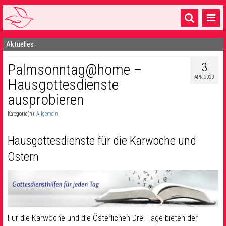
Aktuelles
Startseite
3
Palmsonntag@home –
1 Pfarrei
APR. 2020
Hausgottesdienste
16 Gemeinden & mehr
ausprobieren
Gottesdienste & Sinnsuche
Kategorie(n):
Allgemein
Sakramente & Feste
Hausgottesdienste für die Karwoche und
Gemeinschaft & Soziales
Ostern
Musik
& Kultur
Seelsorge & Kontakt
Für die Karwoche und die Österlichen Drei Tage bieten der