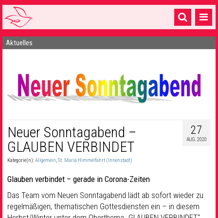
Aktuelles
Startseite
1 Pfarrei
16 Gemeinden & mehr
Gottesdienste & Sinnsuche
Sakramente & Feste
27
Neuer Sonntagabend –
AUG. 2020
GLAUBEN VERBINDET
Gemeinschaft & Soziales
Kategorie(n):
Allgemein
,
St. Mariä Himmelfahrt (Innenstadt)
Musik
& Kultur
Glauben verbindet – gerade in Corona-Zeiten
Seelsorge & Kontakt
Das Team vom Neuen Sonntagabend lädt ab sofort wieder zu
regelmäßigen, thematischen Gottesdiensten ein – in diesem
Herbst/Winter unter dem Oberthema „GLAUBEN VERBINDET“.