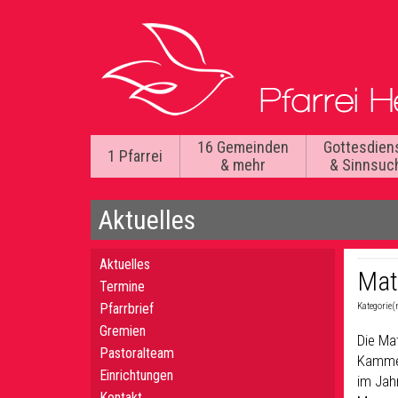
16 Gemeinden
Gottesdien
1 Pfarrei
& mehr
& Sinnsuc
Aktuelles
Aktuelles
Mat
Termine
Pfarrbrief
Kategorie(
Gremien
Die Ma
Pastoralteam
Kammer
Einrichtungen
im Jah
Kontakt