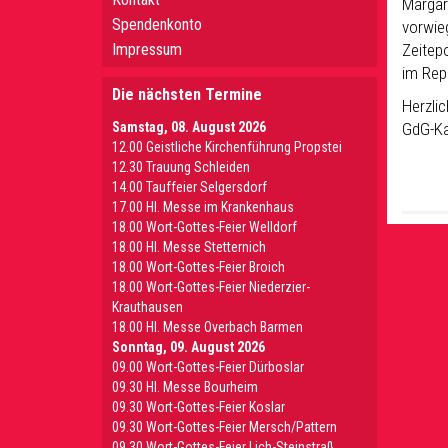
Margar
Spendenkonto
vorwie
Impressum
Zeitepo
im Rep
Die nächsten Termine
Herzlic
Samstag, 08. August 2026
GdG-Ka
12.00 Geistliche Kirchenführung Propstei
12.30 Trauung Schleiden
14.00 Tauffeier Selgersdorf
17.00 Hl. Messe im Krankenhaus
18.00 Wort-Gottes-Feier Welldorf
18.00 Hl. Messe Stetternich
18.00 Wort-Gottes-Feier Broich
18.00 Wort-Gottes-Feier Niederzier-
Krauthausen
18.00 Hl. Messe Overbach Barmen
Sonntag, 09. August 2026
09.00 Wort-Gottes-Feier Dürboslar
09.30 HI. Messe Bourheim
09.30 Wort-Gottes-Feier Koslar
09.30 Wort-Gottes-Feier Mersch/Pattern
09.30 Wort-Gottes-Feier Lich-Steinstraß