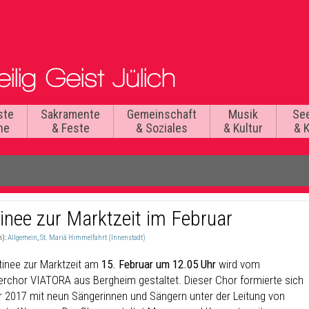
ste
Sakramente
Gemeinschaft
Musik
Se
he
& Feste
& Soziales
& Kultur
& 
inee zur Marktzeit im Februar
n):
Allgemein
,
St. Mariä Himmelfahrt (Innenstadt)
tinee zur Marktzeit am
15. Februar um 12.05 Uhr
wird vom
chor VIATORA aus Bergheim gestaltet. Dieser Chor formierte sich
r 2017 mit neun Sängerinnen und Sängern unter der Leitung von