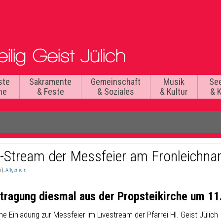
ste
Sakramente
Gemeinschaft
Musik
Se
he
& Feste
& Soziales
& Kultur
& 
e-Stream der Messfeier am Fronleichn
n):
Allgemein
tragung diesmal aus der Propsteikirche um 11
he Einladung zur Messfeier im Livestream der Pfarrei Hl. Geist Jülich