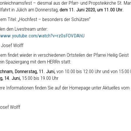
onleichnamsfest – diesmal aus der Pfarr- und Propsteikirche St. Mar
fahrt in Jülich am Donnerstag,
dem 11. Juni 2020, um 11.00 Uhr.
dem Titel: „Hochfest – besonders der Schützen“
den den Livestream unter:
://www.youtube.com/watch?v=rz0sFOVDAhU
r Josef Wolff
m findet wieder in verschiedenen Ortsteilen der Pfarrei Heilig Geist
 ein Spaziergang mit dem HERRn statt:
ichnam, Donnerstag, 11. Juni,
von 10.00 bis 12.00 Uhr und von 15.00 
g, 14. Juni,
15.00 bis 19.00 Uhr
re Informationen finden Sie auf der Homepage unter Aktuelles vom 4
Josef Wolff