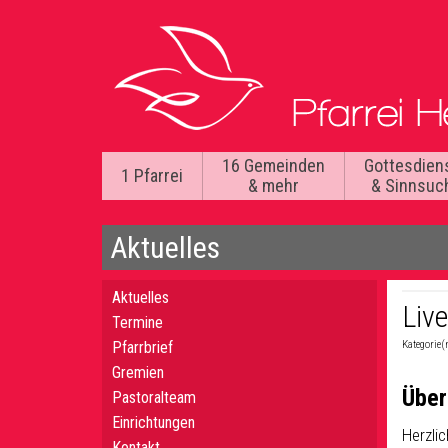
16 Gemeinden
Gottesdien
1 Pfarrei
& mehr
& Sinnsuc
Aktuelles
Aktuelles
Liv
Termine
Pfarrbrief
Kategorie(
Gremien
Über
Pastoralteam
Einrichtungen
Herzlic
Kontakt