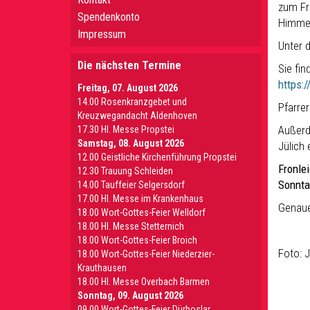
zum Fr
Spendenkonto
Himmel
Impressum
Unter 
Die nächsten Termine
Sie fin
https
Freitag, 07. August 2026
14.00 Rosenkranzgebet und
Pfarre
Kreuzwegandacht Aldenhoven
Außerde
17.30 Hl. Messe Propstei
Samstag, 08. August 2026
Jülich
12.00 Geistliche Kirchenführung Propstei
Fronle
12.30 Trauung Schleiden
Sonnta
14.00 Tauffeier Selgersdorf
17.00 Hl. Messe im Krankenhaus
Genaue
18.00 Wort-Gottes-Feier Welldorf
18.00 Hl. Messe Stetternich
18.00 Wort-Gottes-Feier Broich
Foto: 
18.00 Wort-Gottes-Feier Niederzier-
Krauthausen
18.00 Hl. Messe Overbach Barmen
Sonntag, 09. August 2026
09.00 Wort-Gottes-Feier Dürboslar