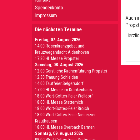
Spendenkonto
Impressum
Auch i
Propst
Die nächsten Termine
Herzlic
Freitag, 07. August 2026
14.00 Rosenkranzgebet und
Kreuzwegandacht Aldenhoven
17.30 Hl. Messe Propstei
Samstag, 08. August 2026
12.00 Geistliche Kirchenführung Propstei
12.30 Trauung Schleiden
14.00 Tauffeier Selgersdorf
17.00 Hl. Messe im Krankenhaus
18.00 Wort-Gottes-Feier Welldorf
18.00 Hl. Messe Stetternich
18.00 Wort-Gottes-Feier Broich
18.00 Wort-Gottes-Feier Niederzier-
Krauthausen
18.00 Hl. Messe Overbach Barmen
Sonntag, 09. August 2026
09.00 Wort-Gottes-Feier Dürboslar