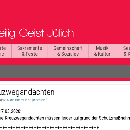
ste
Sakramente
Gemeinschaft
Musik
Se
he
& Feste
& Soziales
& Kultur
& 
uzwegandachten
n):
St. Mariä Himmelfahrt (Innenstadt)
17.03.2020:
ie Kreuzwegandachten müssen leider aufgrund der Schutzmaßnahm
++++++++++++++++++++++++++++++++++++++