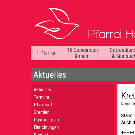
16 Gemeinden
Gottesdien
1 Pfarrei
& mehr
& Sinnsuc
Aktuelles
Aktuelles
Kre
Termine
Pfarrbrief
Kategorie(
Gremien
Stand 
Pastoralteam
Auch d
Einrichtungen
+++++
Kontakt