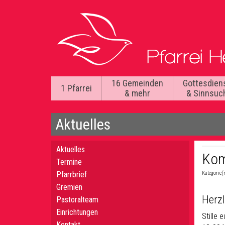
16 Gemeinden
Gottesdien
1 Pfarrei
& mehr
& Sinnsuc
Aktuelles
Aktuelles
Kom
Termine
Pfarrbrief
Kategorie(
Gremien
Herzl
Pastoralteam
Einrichtungen
Stille
Kontakt