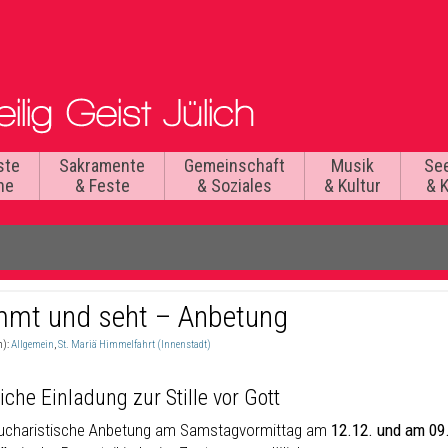
ste
Sakramente
Gemeinschaft
Musik
Se
he
& Feste
& Soziales
& Kultur
& 
mt und seht – Anbetung
n):
Allgemein
,
St. Mariä Himmelfahrt (Innenstadt)
iche Einladung zur Stille vor Gott
 eucharistische Anbetung am Samstagvormittag am
12.12. und am 09