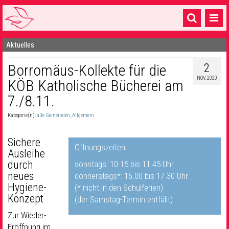
Aktuelles
Startseite
2
Borromäus-Kollekte für die
1 Pfarrei
NOV. 2020
KÖB Katholische Bücherei am
16 Gemeinden & mehr
7./8.11.
Gottesdienste & Sinnsuche
Kategorie(n):
alle Gemeinden
,
Allgemein
Sakramente & Feste
Sichere
Öffnungszeiten:
Gemeinschaft & Soziales
Ausleihe
durch
sonntags: 10.15 bis 11.45 Uhr
Musik
& Kultur
neues
donnerstags*: 16.00 bis 17.30 Uhr
Hygiene-
(* nicht in den Schulferien)
Seelsorge & Kontakt
Konzept
(der Samstag-Termin entfällt)
Zur Wieder-
Eröffnung im