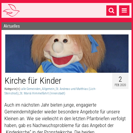
Aktuelles
Startseite
1 Pfarrei
16 Gemeinden & mehr
Gottesdienste & Sinnsuche
Sakramente & Feste
2
Kirche für Kinder
FEB. 2020
Gemeinschaft & Soziales
Kategorie(n):
alle Gemeinden
,
Allgemein
,
St. Andreas und Matthias (Lich-
Steinstraß)
,
St. Mariä Himmelfahrt (Innenstadt)
Musik
& Kultur
Auch im nächsten Jahr bieten junge, engagierte
Gemeindemitglieder wieder besondere Angebote für unsere
Seelsorge & Kontakt
Kleinen an. Wie sie vielleicht in den letzten Pfarrbriefen verfolgt
haben, gab es Nachwuchsprobleme für das Angebot der
„Kinderkirche“ in der Propsteikirche. Die beiden