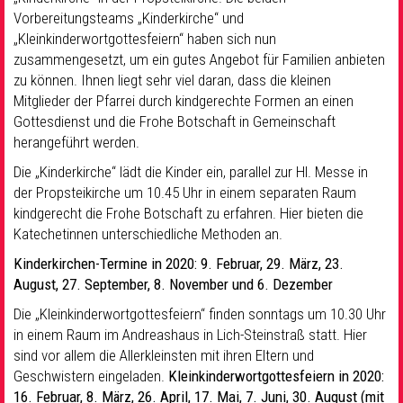
Vorbereitungsteams „Kinderkirche“ und
„Kleinkinderwortgottesfeiern“ haben sich nun
zusammengesetzt, um ein gutes Angebot für Familien anbieten
zu können. Ihnen liegt sehr viel daran, dass die kleinen
Mitglieder der Pfarrei durch kindgerechte Formen an einen
Gottesdienst und die Frohe Botschaft in Gemeinschaft
herangeführt werden.
Die „Kinderkirche“ lädt die Kinder ein, parallel zur Hl. Messe in
der Propsteikirche um 10.45 Uhr in einem separaten Raum
kindgerecht die Frohe Botschaft zu erfahren. Hier bieten die
Katechetinnen unterschiedliche Methoden an.
Kinderkirchen-Termine in 2020: 9.
Februar, 29. März, 23.
August, 27. September, 8. November und 6. Dezember
Die „Kleinkinderwortgottesfeiern“ finden sonntags um 10.30 Uhr
in einem Raum im Andreashaus in Lich-Steinstraß statt. Hier
sind vor allem die Allerkleinsten mit ihren Eltern und
Geschwistern eingeladen.
Kleinkinderwortgottesfeiern in 2020:
16.
F
eb
ruar, 8.
März
, 26.
April
, 17.
Mai,
7.
Juni,
30.
August (mit