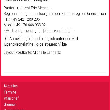
Pastoralreferent Eric Mehenga
Regionaler Jugendseelsorger in der Bistumsregion Düren/Jülich
Tel.: +49 2421 280 236
Mobil: +49 176 646 933 02
E-Mail:
eric[.]mehenga[at]bistum-aachen[.]de
Die Anmeldung ist auch möglich unter der Mail:
jugendkirche[at]heilig-geist-juelich[.]de
Layout Postkarte: Michelle Lennartz
Aktuelles
Termine
Pfarrbrief
Gremien