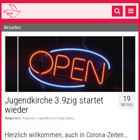
Aktuelles
Startseite
1 Pfarrei
16 Gemeinden & mehr
Gottesdienste & Sinnsuche
Sakramente & Feste
Gemeinschaft & Soziales
19
Jugendkirche 3.9zig startet
Musik
& Kultur
SEP. 2020
wieder
Seelsorge & Kontakt
Kategorie(n):
Allgemein
,
Jugendkirche 3.9zig (Sales)
Herzlich willkommen, auch in Corona-Zeiten…