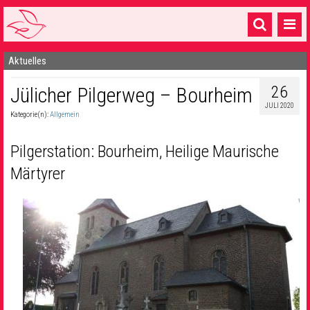
Aktuelles
Startseite
26
Jülicher Pilgerweg – Bourheim
1 Pfarrei
JULI 2020
Kategorie(n):
Allgemein
16 Gemeinden & mehr
Gottesdienste & Sinnsuche
Pilgerstation: Bourheim, Heilige Maurische
Märtyrer
Sakramente & Feste
Gemeinschaft & Soziales
Musik
& Kultur
Seelsorge & Kontakt