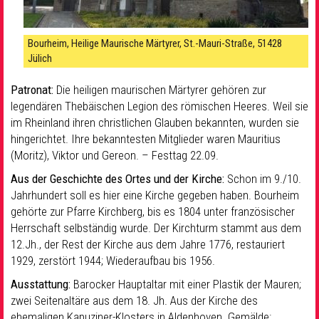
Bourheim, Heilige Maurische Märtyrer, St.-Mauri-Straße, 51428
Jülich
Patronat:
Die heiligen maurischen Märtyrer gehören zur
legendären Thebäischen Legion des römischen Heeres. Weil sie
im Rheinland ihren christlichen Glauben bekannten, wurden sie
hingerichtet. Ihre bekanntesten Mitglieder waren Mauritius
(Moritz), Viktor und Gereon. – Festtag 22.09.
Aus der Geschichte des Ortes und der Kirche:
Schon im 9./10.
Jahrhundert soll es hier eine Kirche gegeben haben. Bourheim
gehörte zur Pfarre Kirchberg, bis es 1804 unter französischer
Herrschaft selbständig wurde. Der Kirchturm stammt aus dem
12.Jh., der Rest der Kirche aus dem Jahre 1776, restauriert
1929, zerstört 1944; Wiederaufbau bis 1956.
Ausstattung:
Barocker Hauptaltar mit einer Plastik der Mauren;
zwei Seitenaltäre aus dem 18. Jh. Aus der Kirche des
ehemaligen Kapuziner-Klosters in Aldenhoven. Gemälde: