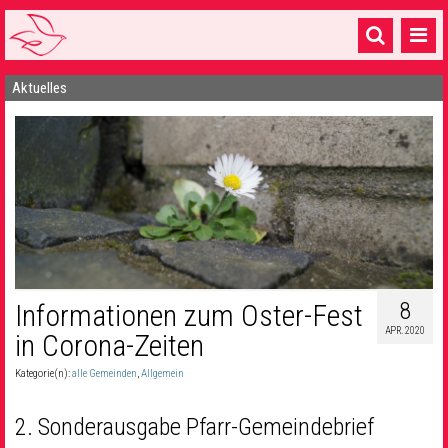
Aktuelles
Startseite
1 Pfarrei
16 Gemeinden & mehr
Gottesdienste & Sinnsuche
Sakramente & Feste
Gemeinschaft & Soziales
8
Informationen zum Oster-Fest
APR. 2020
Musik
& Kultur
in Corona-Zeiten
Kategorie(n):
alle Gemeinden
,
Allgemein
Seelsorge & Kontakt
2. Sonderausgabe Pfarr-Gemeindebrief