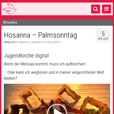
Aktuelles
Startseite
5
Hosanna – Palmsonntag
1 Pfarrei
APR. 2020
Kategorie(n):
Allgemein
,
Jugendkirche 3.9zig (Sales)
16 Gemeinden & mehr
Gottesdienste & Sinnsuche
Jugendkirche digital
Wenn der Messias kommt, muss ich aufbrechen! …
Sakramente & Feste
… Oder kann ich weghören und in meiner eingerichteten Welt
Gemeinschaft & Soziales
bleiben?
Musik
& Kultur
Video-
Player
Seelsorge & Kontakt