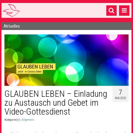
Aktuelles
Startseite
1 Pfarrei
16 Gemeinden & mehr
Gottesdienste & Sinnsuche
Sakramente & Feste
Gemeinschaft & Soziales
7
GLAUBEN LEBEN – Einladung
MAI 2020
Musik
& Kultur
zu Austausch und Gebet im
Video-Gottesdienst
Seelsorge & Kontakt
Kategorie(n):
Allgemein