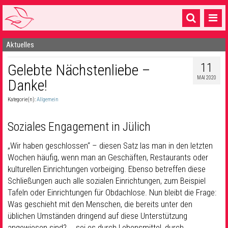
Aktuelles
Startseite
11
Gelebte Nächstenliebe –
1 Pfarrei
MAI 2020
Danke!
16 Gemeinden & mehr
Kategorie(n):
Allgemein
Gottesdienste & Sinnsuche
Soziales Engagement in Jülich
Sakramente & Feste
„Wir haben geschlossen“ – diesen Satz las man in den letzten
Gemeinschaft & Soziales
Wochen häufig, wenn man an Geschäften, Restaurants oder
kulturellen Einrichtungen vorbeiging. Ebenso betreffen diese
Musik
& Kultur
Schließungen auch alle sozialen Einrichtungen, zum Beispiel
Seelsorge & Kontakt
Tafeln oder Einrichtungen für Obdachlose. Nun bleibt die Frage:
Was geschieht mit den Menschen, die bereits unter den
üblichen Umständen dringend auf diese Unterstützung
angewiesen sind? … sei es durch Lebensmittel, durch