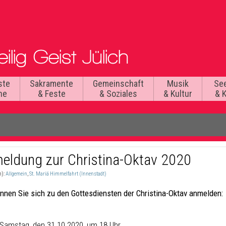
ste
Sakramente
Gemeinschaft
Musik
Se
he
& Feste
& Soziales
& Kultur
& 
eldung zur Christina-Oktav 2020
n):
Allgemein
,
St. Mariä Himmelfahrt (Innenstadt)
önnen Sie sich zu den Gottesdiensten der Christina-Oktav anmelden:
Samstag, den 31.10.2020, um 18 Uhr