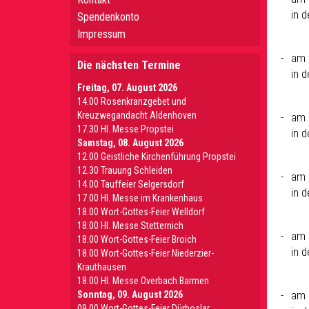
in 
Spendenkonto
Impressum
am 
Die nächsten Termine
in 
Freitag, 07. August 2026
14.00 Rosenkranzgebet und
Kreuzwegandacht Aldenhoven
am 
17.30 Hl. Messe Propstei
in 
Samstag, 08. August 2026
12.00 Geistliche Kirchenführung Propstei
12.30 Trauung Schleiden
am 
14.00 Tauffeier Selgersdorf
in 
17.00 Hl. Messe im Krankenhaus
18.00 Wort-Gottes-Feier Welldorf
18.00 Hl. Messe Stetternich
am 
18.00 Wort-Gottes-Feier Broich
in 
18.00 Wort-Gottes-Feier Niederzier-
Krauthausen
18.00 Hl. Messe Overbach Barmen
am 
Sonntag, 09. August 2026
09.00 Wort-Gottes-Feier Dürboslar