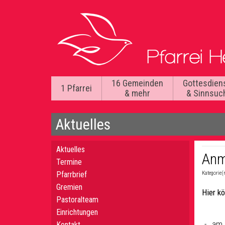
16 Gemeinden
Gottesdien
1 Pfarrei
& mehr
& Sinnsuc
Aktuelles
Aktuelles
Anm
Termine
Pfarrbrief
Kategorie(
Gremien
Hier k
Pastoralteam
Einrichtungen
am 
Kontakt