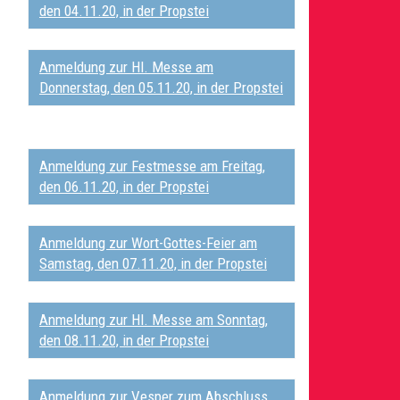
den 04.11.20, in der Propstei
A
nmeldung zur Hl. Messe am
Donnerstag, den 05.11.20, in der Propstei
A
nmeldung zur Festmesse am Freitag,
den 06.11.20, in der Propstei
A
nmeldung zur Wort-Gottes-Feier am
Samstag, den 07.11.20, in der Propstei
A
nmeldung zur Hl. Messe am Sonntag,
den 08.11.20, in der Propstei
A
nmeldung zur Vesper zum Abschluss