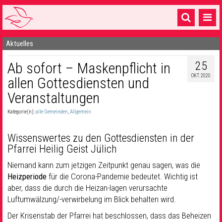
Aktuelles
Startseite
25
Ab sofort – Maskenpflicht in
1 Pfarrei
OKT. 2020
allen Gottesdiensten und
16 Gemeinden & mehr
Veranstaltungen
Gottesdienste & Sinnsuche
Kategorie(n):
alle Gemeinden
,
Allgemein
Sakramente & Feste
Wissenswertes zu den Gottesdiensten in der
Gemeinschaft & Soziales
Pfarrei Heilig Geist Jülich
Niemand kann zum jetzigen Zeitpunkt genau sagen, was die
Musik
& Kultur
Heizperiode
für die Corona-Pandemie bedeutet. Wichtig ist
Seelsorge & Kontakt
aber, dass die durch die Heizan-lagen verursachte
Luftumwälzung/-verwirbelung im Blick behalten wird.
Der Krisenstab der Pfarrei hat beschlossen, dass das Beheizen