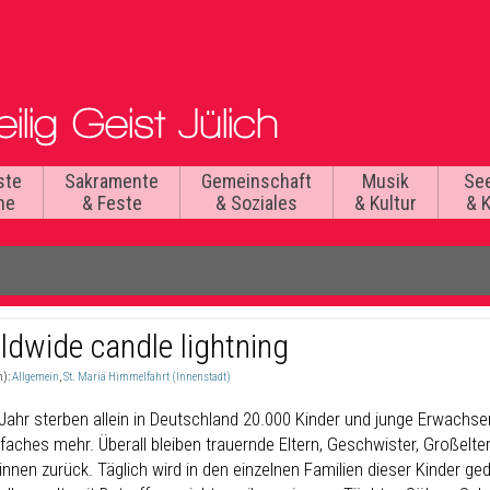
ste
Sakramente
Gemeinschaft
Musik
Se
he
& Feste
& Soziales
& Kultur
& 
ldwide candle lightning
n):
Allgemein
,
St. Mariä Himmelfahrt (Innenstadt)
Jahr sterben allein in Deutschland 20.000 Kinder und junge Erwachse
lfaches mehr. Überall bleiben trauernde Eltern, Geschwister, Großelte
innen zurück. Täglich wird in den einzelnen Familien dieser Kinder g