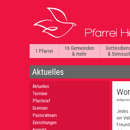
16 Gemeinden
Gottesdien
1 Pfarrei
& mehr
& Sinnsuc
Aktuelles
Aktuelles
Wor
Termine
Pfarrbrief
Kategorie(
Gremien
Jedes 
Pastoralteam
ein Vie
Einrichtungen
Freund
Kontakt