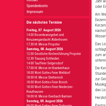
Jahr wo
Spendenkonto
oder E
Impressum
Am Wel
Dezemb
Die nächsten Termine
Kerzen 
Freitag, 07. August 2026
nächst
14.00 Rosenkranzgebet und
Wissen
Kreuzwegandacht Aldenhoven
Das Lic
17.30 Hl. Messe Propstei
schläg
Samstag, 08. August 2026
12.00 Geistliche Kirchenführung Propstei
zum an
12.30 Trauung Schleiden
untere
14.00 Tauffeier Selgersdorf
Die Ke
17.00 Hl. Messe im Krankenhaus
18.00 Wort-Gottes-Feier Welldorf
Stunde
18.00 Hl. Messe Stetternich
zur Ge
18.00 Wort-Gottes-Feier Broich
Musikg
18.00 Wort-Gottes-Feier Niederzier-
das Lic
Krauthausen
18.00 Hl. Messe Overbach Barmen
Herzli
Sonntag, 09. August 2026
Pastora
09.00 Wort-Gottes-Feier Dürboslar