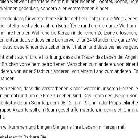
llen weltweit Betroffene nicht nur ihrer eigenen Töchter, Söhne, Sch
nkelinnen gedenken, sondern aller verstorbenen Kinder.
tgedenktag für verstorbene Kinder geht ein Licht um die Welt
:
Jedes 
er stellen seit vielen Jahren Betroffene rund um die ganze Welt um
in ihre Fenster. Während die Kerzen in der einen Zeitzone erlöschen,
en entzündet, so dass eine Lichterwelle für 24 Stunden die ganze Wel
, dass diese Kinder das Leben erhellt haben und dass sie nie verges
ht steht auch für die Hoffnung, dass die Trauer das Leben der Angehö
t Brücken von einem betroffenen Menschen zum anderen, von einer t
deren, von einer Stadt zur anderen, von einem Land zum anderen. Es v
inander.
rzen zeigen, dass die verstorbenen Kinder weiter in unseren Herzen l
n einmal rund um die Erde zu sehen sind. Das Team des „Neuen Sonnt
denkstunde am Sonntag, dem 08.12., um 19 Uhr in der Propsteikirche J
ruppe Akzente soll ein Raum geschaffen werden, in dem sich Ohr un
ht.
ch willkommen und bringen Sie gerne Ihre Lieben im Herzen mit!
lreferentin Barbara Biel