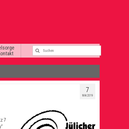
elsorge
Kontakt
7
MAI 2019
tz 7
y“