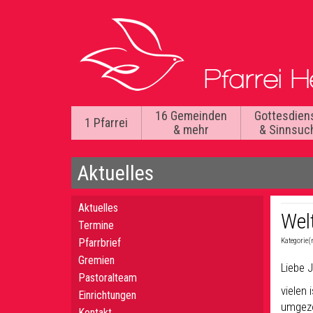
16 Gemeinden
Gottesdien
1 Pfarrei
& mehr
& Sinnsuc
Aktuelles
Aktuelles
Welt
Termine
Pfarrbrief
Kategorie(
Gremien
Liebe J
Pastoralteam
vielen
Einrichtungen
umgezo
Kontakt