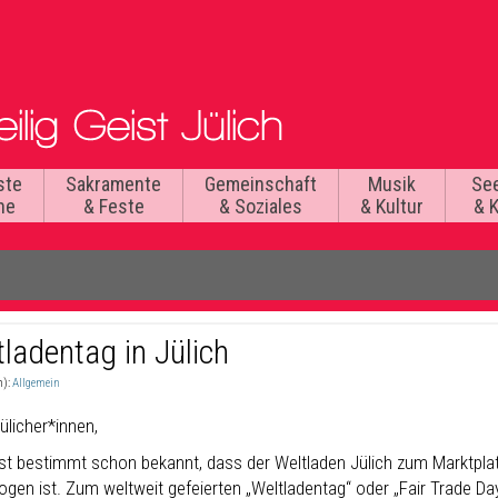
ste
Sakramente
Gemeinschaft
Musik
Se
he
& Feste
& Soziales
& Kultur
& 
ladentag in Jülich
n):
Allgemein
ülicher*innen,
 ist bestimmt schon bekannt, dass der Weltladen Jülich zum Marktpla
gen ist. Zum weltweit gefeierten „Weltladentag“ oder „Fair Trade Da