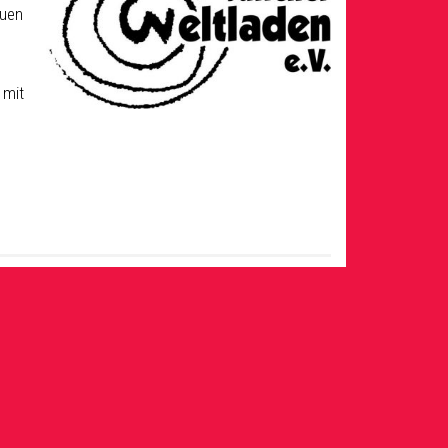
euen
 mit