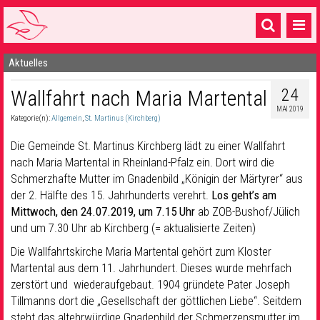
Aktuelles
Startseite
24
Wallfahrt nach Maria Martental
1 Pfarrei
MAI 2019
Kategorie(n):
Allgemein
,
St. Martinus (Kirchberg)
16 Gemeinden & mehr
Die Gemeinde St. Martinus Kirchberg lädt zu einer Wallfahrt
Gottesdienste & Sinnsuche
nach Maria Martental in Rheinland-Pfalz ein. Dort wird die
Schmerzhafte Mutter im Gnadenbild „Königin der Märtyrer“ aus
Sakramente & Feste
der 2. Hälfte des 15. Jahrhunderts verehrt.
Los geht’s am
Gemeinschaft & Soziales
Mittwoch, den 24.07.2019, um 7.15 Uhr
ab ZOB-Bushof/Jülich
und um 7.30 Uhr ab Kirchberg (= aktualisierte Zeiten)
Musik
& Kultur
Die Wallfahrtskirche Maria Martental gehört zum Kloster
Martental aus dem 11. Jahrhundert. Dieses wurde mehrfach
Seelsorge & Kontakt
zerstört und wiederaufgebaut. 1904 gründete Pater Joseph
Tillmanns dort die „Gesellschaft der göttlichen Liebe“. Seitdem
steht das altehrwürdige Gnadenbild der Schmerzensmutter im