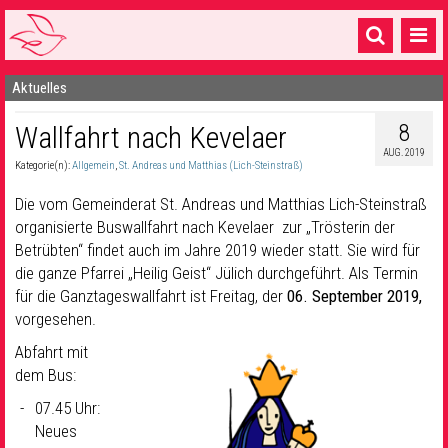
Aktuelles
Startseite
8
Wallfahrt nach Kevelaer
1 Pfarrei
AUG. 2019
Kategorie(n):
Allgemein
,
St. Andreas und Matthias (Lich-Steinstraß)
16 Gemeinden & mehr
Die vom Gemeinderat St. Andreas und Matthias Lich-Steinstraß
Gottesdienste & Sinnsuche
organisierte Buswallfahrt nach Kevelaer zur „Trösterin der
Betrübten“ findet auch im Jahre 2019 wieder statt. Sie wird für
Sakramente & Feste
die ganze Pfarrei „Heilig Geist“ Jülich durchgeführt. Als Termin
Gemeinschaft & Soziales
für die Ganztageswallfahrt ist Freitag, der
06. September 2019,
vorgesehen.
Musik
& Kultur
Abfahrt mit
dem Bus:
Seelsorge & Kontakt
07.45 Uhr:
Neues