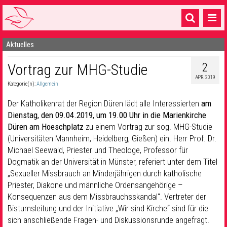
Aktuelles
Startseite
2
Vortrag zur MHG-Studie
1 Pfarrei
APR. 2019
Kategorie(n):
Allgemein
16 Gemeinden & mehr
Der Katholikenrat der Region Düren lädt alle Interessierten
am
Gottesdienste & Sinnsuche
Dienstag, den 09.04.2019, um 19.00 Uhr in die Marienkirche
Düren am Hoeschplatz
zu einem Vortrag zur sog. MHG-Studie
Sakramente & Feste
(Universitäten Mannheim, Heidelberg, Gießen) ein. Herr Prof. Dr.
Gemeinschaft & Soziales
Michael Seewald, Priester und Theologe, Professor für
Dogmatik an der Universität in Münster, referiert unter dem Titel
Musik
& Kultur
„Sexueller Missbrauch an Minderjährigen durch katholische
Priester, Diakone und männliche Ordensangehörige –
Seelsorge & Kontakt
Konsequenzen aus dem Missbrauchsskandal“. Vertreter der
Bistumsleitung und der Initiative „Wir sind Kirche“ sind für die
sich anschließende Fragen- und Diskussionsrunde angefragt.