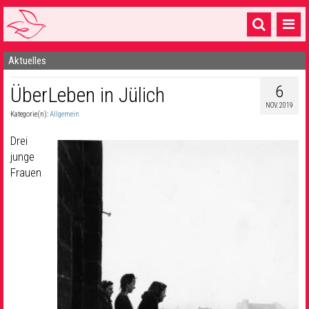
Aktuelles
Startseite
6
ÜberLeben in Jülich
1 Pfarrei
NOV. 2019
Kategorie(n):
Allgemein
16 Gemeinden & mehr
Drei
Gottesdienste & Sinnsuche
junge
Frauen
Sakramente & Feste
Gemeinschaft & Soziales
Musik
& Kultur
Seelsorge & Kontakt