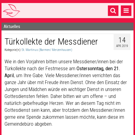
Aktuelles
Startseite
14
Türkollekte der Messdiener
1 Pfarrei
APR. 2019
Kategorie(n):
St. Martinus (Barmen/ Merzenhausen)
16 Gemeinden & mehr
Wie in den Vorjahren bitten unsere Messdiener/innen bei der
Gottesdienste & Sinnsuche
Türkollekte nach der Festmesse am
Ostersonntag, den 21.
April
, um Ihre Gabe. Viele Messdiener/innen verrichten das
Sakramente & Feste
ganze Jahr über mit Freude ihren Dienst. Ohne den Einsatz der
Gemeinschaft & Soziales
Jungen und Mädchen würde ein wichtiger Dienst in unseren
Gottesdiensten fehlen. Daher bitten wir um offene – und
Musik
& Kultur
natürlich gebefreudige Herzen. Wer an diesem Tag nicht im
Gottesdienst sein kann, aber trotzdem den Messdiener/innen
Seelsorge & Kontakt
gerne eine Spende zukommen lassen möchte, kann diese im
Gemeindebüro abgeben.