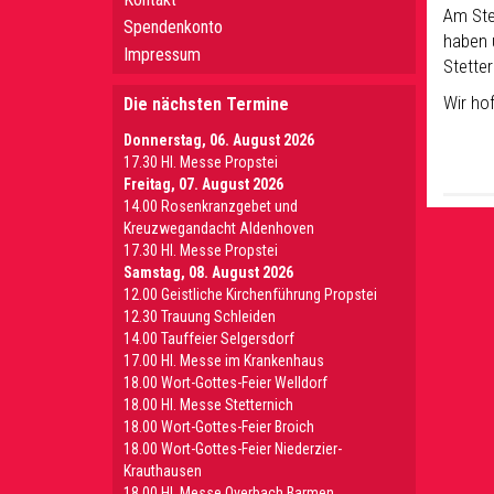
Am Ste
Spendenkonto
haben 
Impressum
Stetter
Wir ho
Die nächsten Termine
Donnerstag, 06. August 2026
17.30 Hl. Messe Propstei
Freitag, 07. August 2026
14.00 Rosenkranzgebet und
Kreuzwegandacht Aldenhoven
17.30 Hl. Messe Propstei
Samstag, 08. August 2026
12.00 Geistliche Kirchenführung Propstei
12.30 Trauung Schleiden
14.00 Tauffeier Selgersdorf
17.00 Hl. Messe im Krankenhaus
18.00 Wort-Gottes-Feier Welldorf
18.00 Hl. Messe Stetternich
18.00 Wort-Gottes-Feier Broich
18.00 Wort-Gottes-Feier Niederzier-
Krauthausen
18.00 Hl. Messe Overbach Barmen