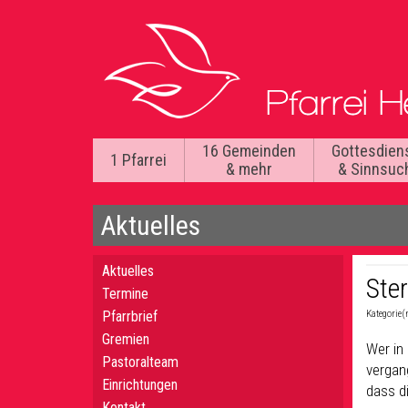
16 Gemeinden
Gottesdien
1 Pfarrei
& mehr
& Sinnsuc
Aktuelles
Aktuelles
Ste
Termine
Pfarrbrief
Kategorie(
Gremien
Wer in
Pastoralteam
vergan
Einrichtungen
dass d
Kontakt