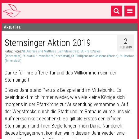
Aktuelles
Startseite
2
Sternsinger Aktion 2019
1 Pfarrei
FEB. 2019
Kategorie(n):
St. Andreas und Matthias (Lich-Steinstraß)
,
St. Franz Sales
16 Gemeinden & mehr
(Innenstadt)
,
St. Mariä Himmelfahrt (Innenstadt)
,
St. Philippus und Jakobus (Broich)
,
St. Rochus
(Innenstadt)
Gottesdienste & Sinnsuche
Danke für Ihre offene Tür und das Willkommen sein der
Sakramente & Feste
Sternsinger!
Dieses Jahr stand Peru als Beispielland im Mittelpunkt. Es
Gemeinschaft & Soziales
beeindruckt mich immer wieder, wie viele kleine Könige sich
morgens in der Pfarrkirche zur Aussendung versammeln. Auf
Musik
& Kultur
der Wegstrecke durch die Stadt und im Rathaus wurde uns viel
Seelsorge & Kontakt
Aufmerksamkeit geschenkt. So gilt als Erstes den eifrigen
Sternsingern und ihren Begleitungen mein Dank. Nur durch
dieses Engagement konnten wir in diesem Jahr wieder eine