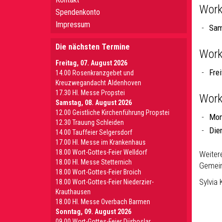
Work
Spendenkonto
Impressum
Sam
Die nächsten Termine
Work
Freitag, 07. August 2026
Fre
14.00 Rosenkranzgebet und
Kreuzwegandacht Aldenhoven
17.30 Hl. Messe Propstei
Work
Samstag, 08. August 2026
12.00 Geistliche Kirchenführung Propstei
Mon
12.30 Trauung Schleiden
Die
14.00 Tauffeier Selgersdorf
17.00 Hl. Messe im Krankenhaus
18.00 Wort-Gottes-Feier Welldorf
Weiter
18.00 Hl. Messe Stetternich
Gemein
18.00 Wort-Gottes-Feier Broich
Sylvia 
18.00 Wort-Gottes-Feier Niederzier-
Krauthausen
18.00 Hl. Messe Overbach Barmen
Sonntag, 09. August 2026
09.00 Wort-Gottes-Feier Dürboslar