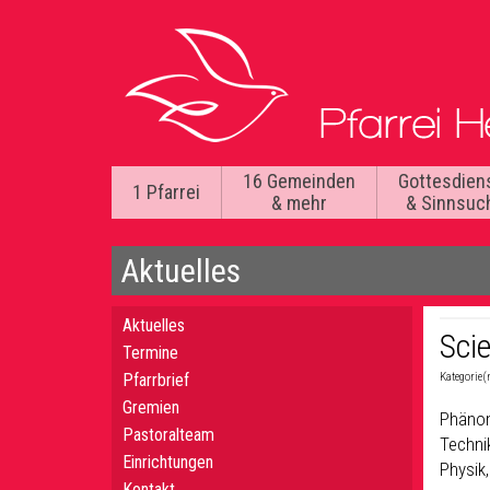
16 Gemeinden
Gottesdien
1 Pfarrei
& mehr
& Sinnsuc
Aktuelles
Aktuelles
Sci
Termine
Pfarrbrief
Kategorie(
Gremien
Phänom
Pastoralteam
Technik
Einrichtungen
Physik
Kontakt