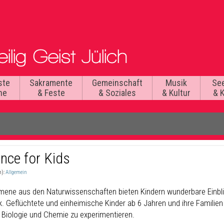
ste
Sakramente
Gemeinschaft
Musik
Se
he
& Feste
& Soziales
& Kultur
& 
ence for Kids
n):
Allgemein
ene aus den Naturwissenschaften bieten Kindern wunderbare Einbli
. Geflüchtete und einheimische Kinder ab 6 Jahren und ihre Familien 
, Biologie und Chemie zu experimentieren.