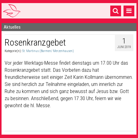
Aktuelles
Startseite
1
Rosenkranzgebet
1 Pfarrei
JUNI 2019
Kategorie(n):
St. Martinus (Barmen/ Merzenhausen)
16 Gemeinden & mehr
Vor jeder Werktags-Messe findet dienstags um 17.00 Uhr das
Gottesdienste & Sinnsuche
Rosenkranzgebet statt. Das Vorbeten dazu hat
freundlicherweise seit einiger Zeit Karin Kollmann übernommen.
Sakramente & Feste
Sie sind herzlich zur Teilnahme eingeladen, um innerlich zur
Gemeinschaft & Soziales
Ruhe zu kommen und sich ganz bewusst auf Jesus bzw. Gott
zu besinnen. Anschließend, gegen 17.30 Uhr, feiern wir wie
Musik
& Kultur
gewohnt die hl. Messe.
Seelsorge & Kontakt