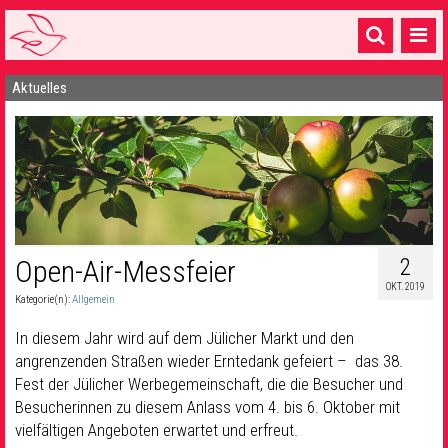
Aktuelles
Startseite
1 Pfarrei
16 Gemeinden & mehr
Gottesdienste & Sinnsuche
Sakramente & Feste
2
Open-Air-Messfeier
OKT. 2019
Gemeinschaft & Soziales
Kategorie(n):
Allgemein
Musik
& Kultur
In diesem Jahr wird auf dem Jülicher Markt und den
angrenzenden Straßen wieder Erntedank gefeiert – das 38.
Seelsorge & Kontakt
Fest der Jülicher Werbegemeinschaft, die die Besucher und
Besucherinnen zu diesem Anlass vom 4. bis 6. Oktober mit
vielfältigen Angeboten erwartet und erfreut.