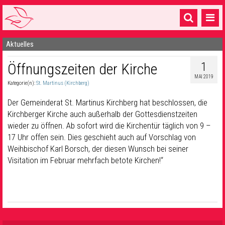
Aktuelles
Startseite
1
Öffnungszeiten der Kirche
1 Pfarrei
MAI 2019
Kategorie(n):
St. Martinus (Kirchberg)
16 Gemeinden & mehr
Der Gemeinderat St. Martinus Kirchberg hat beschlossen, die
Gottesdienste & Sinnsuche
Kirchberger Kirche auch außerhalb der Gottesdienstzeiten
wieder zu öffnen. Ab sofort wird die Kirchentür täglich von 9 –
Sakramente & Feste
17 Uhr offen sein. Dies geschieht auch auf Vorschlag von
Gemeinschaft & Soziales
Weihbischof Karl Borsch, der diesen Wunsch bei seiner
Visitation im Februar mehrfach betote Kirchen!“
Musik
& Kultur
Seelsorge & Kontakt