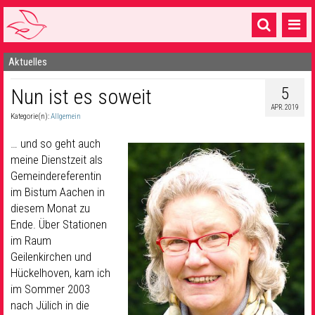
Aktuelles
Startseite
5
Nun ist es soweit
1 Pfarrei
APR. 2019
Kategorie(n):
Allgemein
16 Gemeinden & mehr
… und so geht auch
Gottesdienste & Sinnsuche
meine Dienstzeit als
Gemeindereferentin
Sakramente & Feste
im Bistum Aachen in
Gemeinschaft & Soziales
diesem Monat zu
Ende. Über Stationen
Musik
& Kultur
im Raum
Geilenkirchen und
Seelsorge & Kontakt
Hückelhoven, kam ich
im Sommer 2003
nach Jülich in die