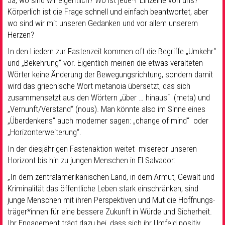
Ja, wo sind wir eigentlich? Wo ist jede*r Einzelne von uns?
Körperlich ist die Frage schnell und einfach beantwortet, aber
wo sind wir mit unseren Gedanken und vor allem unserem
Herzen?
In den Liedern zur Fastenzeit kommen oft die Begriffe „Umkehr“
und „Bekehrung“ vor. Eigentlich meinen die etwas veralteten
Wörter keine Änderung der Bewegungsrichtung, sondern damit
wird das griechische Wort metanoia übersetzt, das sich
zusammensetzt aus den Wörtern „über … hinaus“ (meta) und
„Vernunft/Verstand“ (nous). Man könnte also im Sinne eines
„Überdenkens“ auch moderner sagen: „change of mind“ oder
„Horizonterweiterung“.
In der diesjährigen Fastenaktion weitet misereor unseren
Horizont bis hin zu jungen Menschen in El Salvador:
„In dem zentralamerikanischen Land, in dem Armut, Gewalt und
Kriminalität das öffentliche Leben stark einschränken, sind
junge Menschen mit ihren Perspektiven und Mut die Hoffnungs-
träger*innen für eine bessere Zukunft in Würde und Sicherheit.
Ihr Engagement trägt dazu bei, dass sich ihr Umfeld positiv