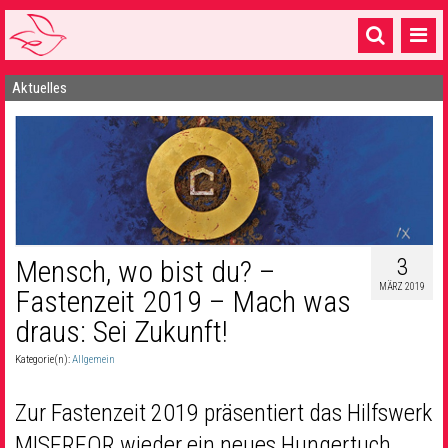
Aktuelles
Startseite
1 Pfarrei
16 Gemeinden & mehr
Gottesdienste & Sinnsuche
Sakramente & Feste
3
Mensch, wo bist du? –
MÄRZ 2019
Fastenzeit 2019 – Mach was
Gemeinschaft & Soziales
draus: Sei Zukunft!
Musik
& Kultur
Kategorie(n):
Allgemein
Seelsorge & Kontakt
Zur Fastenzeit 2019 präsentiert das Hilfswerk
MISEREOR wieder ein neues Hungertuch.